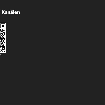
n Kanälen
“