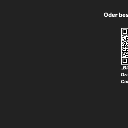
Oder bes
„
Bl
Dr
Co