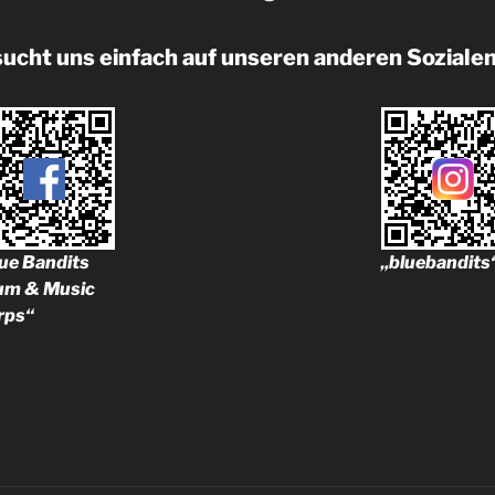
ucht uns einfach auf unseren anderen Soziale
ue Bandits
„bluebandits
um & Music
rps“