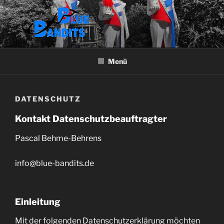
Zum
Inhalt
springen
BLUE BANDITS
Menü
DATENSCHUTZ
Kontakt Datenschutzbeauftragter
Pascal Behme-Behrens
info@blue-bandits.de
Einleitung
Mit der folgenden Datenschutzerklärung möchten